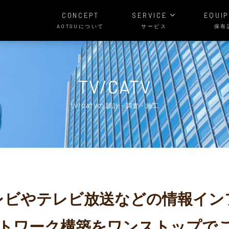
CONCEPT
SERVICE
EQUI
AOTSUについて
サービス
保有
TV/CATV
TV/CATVの 設計・調査・施工
レビやテレビ放送などの情報イン
トワーク構築をワンストップで